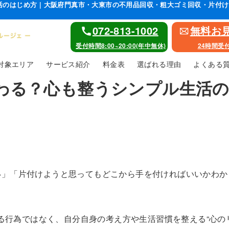
のはじめ方 | 大阪府門真市・大東市の不用品回収・粗大ゴミ回収・片付
072-813-1002
無料お
受付時間8:00~20:00(年中無休)
24時間受
対象エリア
サービス紹介
料金表
選ばれる理由
よくある
わる？心も整うシンプル生活
い」「片付けようと思ってもどこから手を付ければいいかわか
する行為ではなく、自分自身の考え方や生活習慣を整える“心のリ