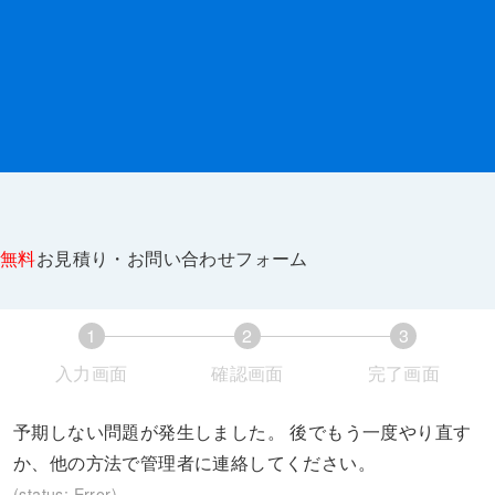
無料
お見積り・お問い合わせフォーム
1
2
3
入力画面
確認画面
完了画面
現
現
現
予期しない問題が発生しました。 後でもう一度やり直す
在
在
在
か、他の方法で管理者に連絡してください。
表
表
表
(status: Error)