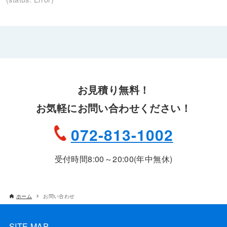
示
示
示
さ
さ
さ
れ
れ
れ
て
て
て
い
い
い
る
る
る
画
画
画
お見積り無料！
面
面
面
お気軽にお問い合わせください！
で
で
で
す。
す。
す。
072-813-1002
受付時間8:00～20:00(年中無休)
ホーム
お問い合わせ
SITE MAP